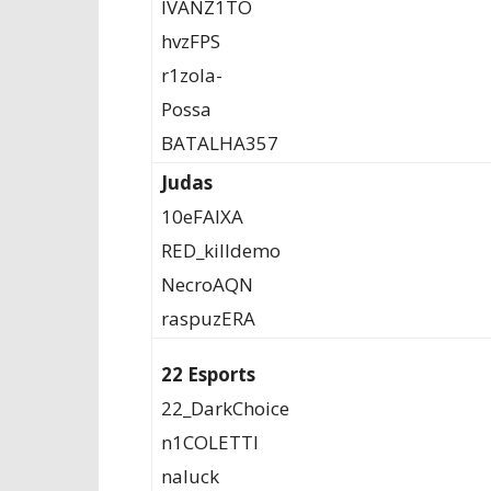
IVANZ1TO
hvzFPS
r1zola-
Possa
BATALHA357
Judas
10eFAIXA
RED_killdemo
NecroAQN
raspuzERA
22 Esports
22_DarkChoice
n1COLETTI
naluck