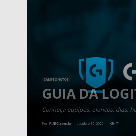
CAMPEONATOS
GUIA DA LOG
Conheça equipes, elencos, dias, 
Por
PUBG.com.br
-
outubro 30, 2020
71