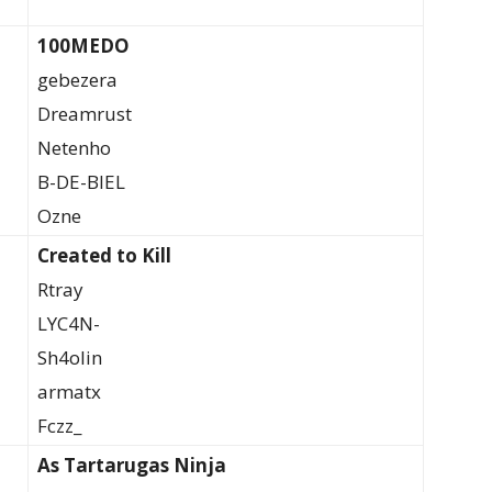
100MEDO
gebezera
Dreamrust
Netenho
B-DE-BIEL
Ozne
Created to Kill
Rtray
LYC4N-
Sh4olin
armatx
Fczz_
As Tartarugas Ninja