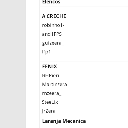
Elencos
A CRECHE
robinho1-
and1FPS
guizeera_
lfp1
FENIX
BHPieri
Martinzera
rnzeera_
SteeLix
JrZera
Laranja Mecanica