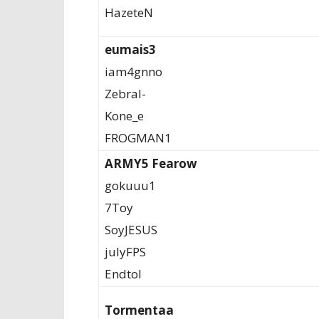
HazeteN
eumais3
iam4gnno
Zebral-
Kone_e
FROGMAN1
ARMY5 Fearow
gokuuu1
7Toy
SoyJESUS
julyFPS
Endtol
Tormentaa