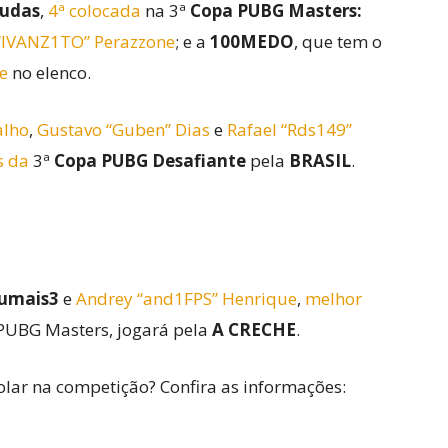
Judas
,
4ª colocada
na 3ª
Copa PUBG Masters:
 “IVANZ1TO” Perazzone
; e a
100MEDO
, que tem o
e
no elenco.
alho
,
Gustavo “Guben” Dias
e
Rafael “Rds149”
s da
3ª
Copa PUBG Desafiante
pela
BRASIL
.
umais3
e
Andrey “and1FPS” Henrique
,
melhor
PUBG Masters, jogará pela
A CRECHE
.
rolar na competição? Confira as informações: