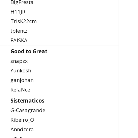
BigFresta
H11JR
TrisK22cm
tplentz
FAISKA
Good to Great
snapzx
Yunkosh
ganjohan
RelaNce
Sistematicos
G-Casagrande
Ribeiro_O
Anndzera