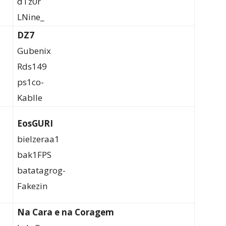
dTz0r
LNine_
DZ7
Gubenix
Rds149
ps1co-
Kablle
EosGURI
bielzeraa1
bak1FPS
batatagrog-
Fakezin
Na Cara e na Coragem