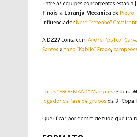
Entre as equipes concorrentes estão a
Finais
; a
Laranja Mecanica
de
Pietro
influenciador
Neto “netenho” Cavalcant
A
DZ27
conta com
Andrei “ps1co” Carv
Santos
e
Yago “Kablle” Fredo
,
campeõe
Lucas “FROGMAN1” Marques
está na
e
jogador da fase de grupos
da 3ª Copa 
Quer ficar por dentro de tudo que irá 