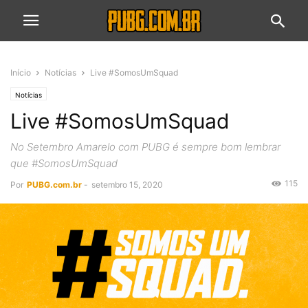
Início
Notícias
Live #SomosUmSquad
Notícias
Live #SomosUmSquad
No Setembro Amarelo com PUBG é sempre bom lembrar
que #SomosUmSquad
115
Por
PUBG.com.br
-
setembro 15, 2020