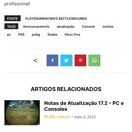
profissional!
FONTE
PLAYERUNKNOWN'S BATTLEGROUNDS
TAGS
Announcements
atualização
Console
notícia
pc
PS4
pubg
Stadia
Xbox One
ARTIGOS RELACIONADOS
Notas de Atualização 17.2 – PC e
Consoles
PUBG.com.br
-
maio 3, 2022