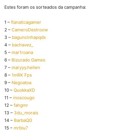
Estes foram os sorteados da campanha:
1 –
flanaticagamer
2 –
CameroDestroow
3 –
baguncinhapqdx
4 –
bachavez_
5 –
mar1roana
6 –
Bizurado Games
7 –
maryyy.hellen
8 –
1mRK Fps
9 –
Negoatoa
10 –
QuokkaXD
11 –
moscougo
12 –
fahgmr
13 –
3du_morais
14 –
BarbaQG
15 –
mrbiu7