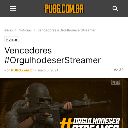
Início
Notícias
Vencedores #OrgulhodeserStreamer
Notícias
Vencedores
#OrgulhodeserStreamer
30
Por
PUBG.com.br
-
maio 5, 2021