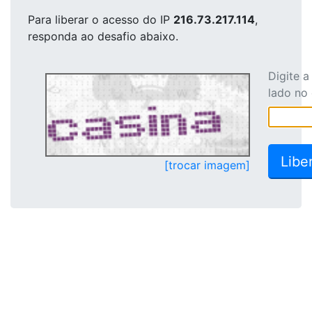
Para liberar o acesso
do IP
216.73.217.114
,
responda ao desafio abaixo.
Digite 
lado no
[trocar imagem]