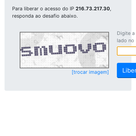
Para liberar o acesso
do IP
216.73.217.30
,
responda ao desafio abaixo.
Digite 
lado no
[trocar imagem]